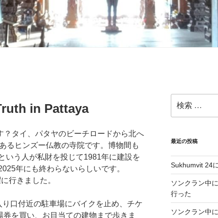
検
ruth in Pattaya
索:
って知ってます？タイ、パタヤのビーチロードから北へ
最近の投稿
にあるヒンズー仏教の寺院です。博物間も
いう人が私財を投じて1981年に建設を
Sukhumvit 2
025年にも終わらないらしいです。
曜に行きました。
ソンクラン中
行った
入り口付近の駐車場にバイクを止め、チケ
ソンクラン中に
入場券を買い、お目当ての建物まで歩きま