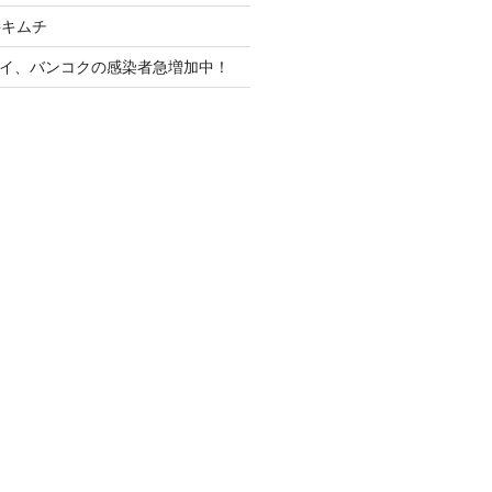
丼キムチ
、タイ、バンコクの感染者急増加中！