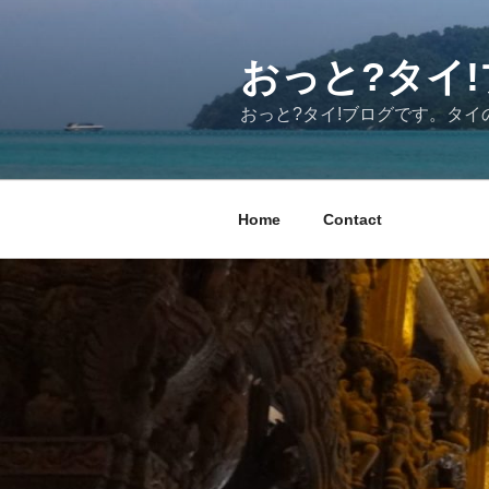
コ
ン
テ
おっと?タイ!ブ
ン
おっと?タイ!ブログです。タ
ツ
へ
ス
キ
Home
Contact
ッ
プ