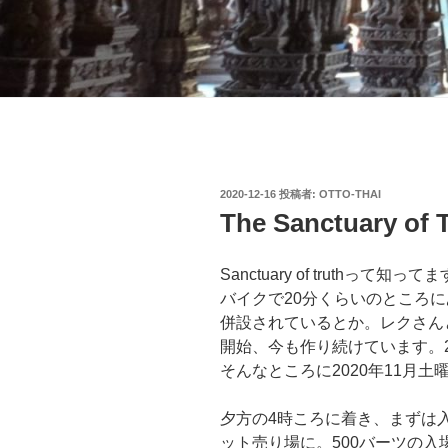
投
2020-12-16
投稿者:
OTTO-THAI
稿
The Sanctuary of T
日:
Sanctuary of truth
バイクで20分くらいのところ
併設されているとか。レクさんと
開始、今も作り続けています。2
そんなところに2020年11月土
夕方の4時ころに着き、まずは
ット売り場に。500バーツの