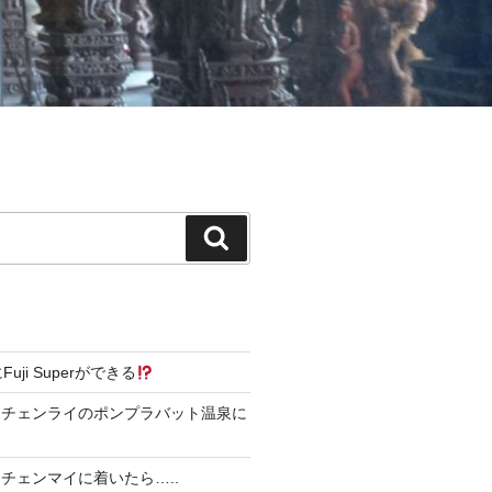
検
索
4にFuji Superができる
にチェンライのポンプラバット温泉に
チェンマイに着いたら…..