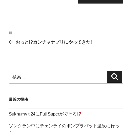
投
過
前
稿
去
おっと!?カンチャナブリにやってきた!
ナ
の
ビ
投
稿
ゲ
ー
検
検
シ
索
索:
ョ
ン
最近の投稿
Sukhumvit 24にFuji Superができる
ソンクラン中にチェンライのポンプラバット温泉に行っ