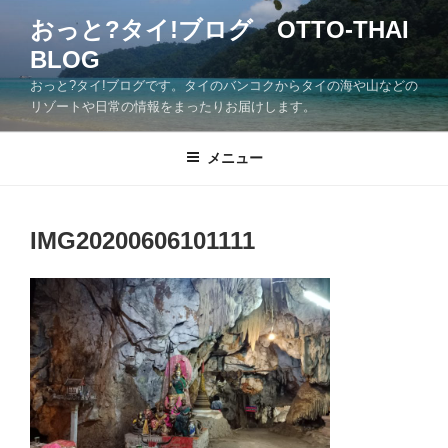
コ
おっと?タイ!ブログ OTTO-THAI
ン
BLOG
テ
ン
おっと?タイ!ブログです。タイのバンコクからタイの海や山などの
ツ
リゾートや日常の情報をまったりお届けします。
へ
ス
メニュー
キ
ッ
プ
IMG20200606101111