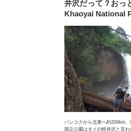
井沢だって？
Khaoyai National P
バンコクから北東へ約200km
国立公園はタイの軽井沢と言わ