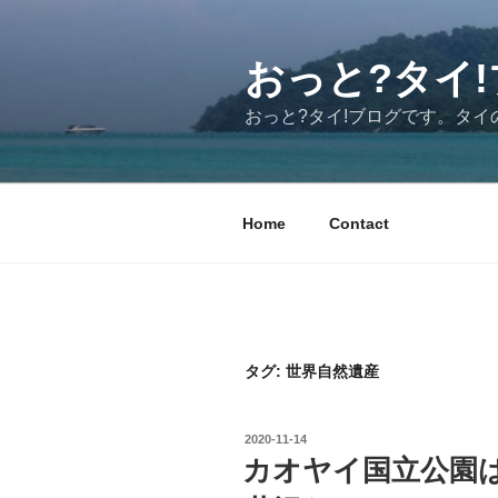
コ
ン
テ
おっと?タイ!ブ
ン
おっと?タイ!ブログです。タ
ツ
へ
ス
キ
Home
Contact
ッ
プ
タグ:
世界自然遺産
投
2020-11-14
稿
カオヤイ国立公園は
日: