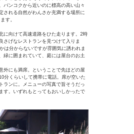
。バンコクから近いのに標高の高い山々
定される自然がわんさか充満する場所に
します。
北に向けて高速道路をひた走ります。2時
良さげなレストランを見つけて入りま
味かは分からないですが雰囲気に誘われま
、緑に囲まれていて、庭には屋台のお土
意外にも満席。ということで先ほどの屋
10分くらいして携帯に電話。席が空いた
トランに。メニューの写真で旨そうだっ
ます。いずれもとってもおいしかったで