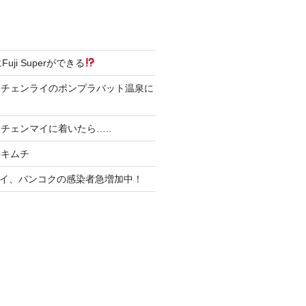
4にFuji Superができる
にチェンライのポンプラバット温泉に
チェンマイに着いたら…..
丼キムチ
、タイ、バンコクの感染者急増加中！