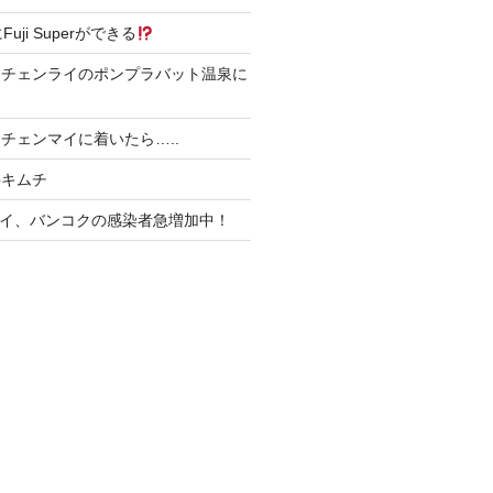
4にFuji Superができる
にチェンライのポンプラバット温泉に
チェンマイに着いたら…..
丼キムチ
、タイ、バンコクの感染者急増加中！