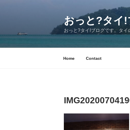
コ
ン
テ
おっと?タイ!ブ
ン
おっと?タイ!ブログです。タ
ツ
へ
ス
キ
Home
Contact
ッ
プ
IMG2020070419