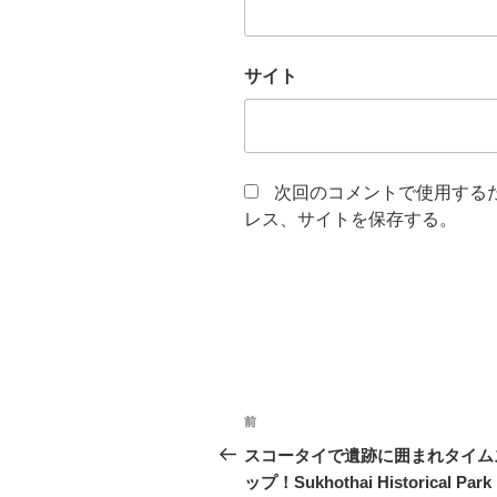
サイト
次回のコメントで使用する
レス、サイトを保存する。
投
過
前
稿
去
スコータイで遺跡に囲まれタイム
の
ップ！Sukhothai Historical Park
ナ