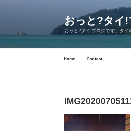
コ
ン
テ
おっと?タイ!ブ
ン
おっと?タイ!ブログです。タ
ツ
へ
ス
キ
Home
Contact
ッ
プ
IMG2020070511