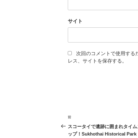
サイト
次回のコメントで使用する
レス、サイトを保存する。
投
過
前
稿
去
スコータイで遺跡に囲まれタイム
の
ップ！Sukhothai Historical Park
ナ