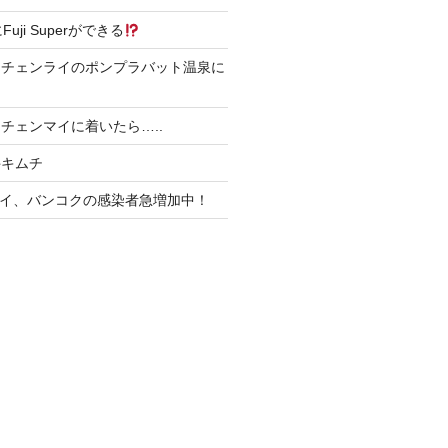
4にFuji Superができる
にチェンライのポンプラバット温泉に
チェンマイに着いたら…..
丼キムチ
、タイ、バンコクの感染者急増加中！