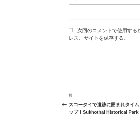
次回のコメントで使用する
レス、サイトを保存する。
投
過
前
稿
去
スコータイで遺跡に囲まれタイム
の
ップ！Sukhothai Historical Park
ナ
投
ビ
稿
ゲ