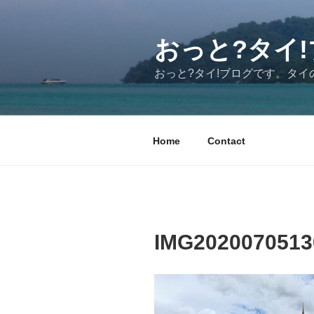
コ
ン
テ
おっと?タイ!ブ
ン
おっと?タイ!ブログです。タ
ツ
へ
ス
キ
Home
Contact
ッ
プ
IMG2020070513