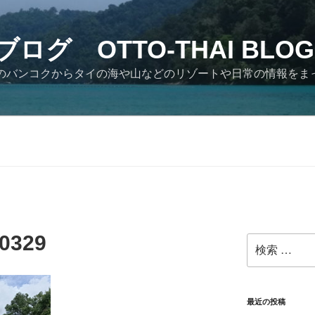
ログ OTTO-THAI BLOG
イのバンコクからタイの海や山などのリゾートや日常の情報をま
0329
検
索:
最近の投稿