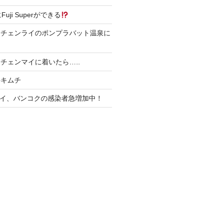
4にFuji Superができる
にチェンライのポンプラバット温泉に
チェンマイに着いたら…..
丼キムチ
、タイ、バンコクの感染者急増加中！