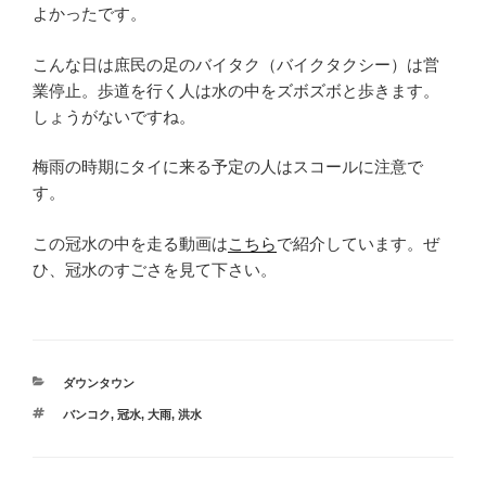
よかったです。
こんな日は庶民の足のバイタク（バイクタクシー）は営
業停止。歩道を行く人は水の中をズボズボと歩きます。
しょうがないですね。
梅雨の時期にタイに来る予定の人はスコールに注意で
す。
この冠水の中を走る動画は
こちら
で紹介しています。ぜ
ひ、冠水のすごさを見て下さい。
カ
ダウンタウン
テ
タ
バンコク
,
冠水
,
大雨
,
洪水
ゴ
グ
リ
ー