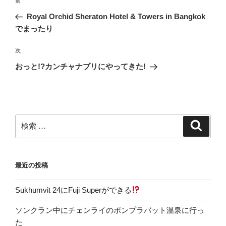
過
前
稿
去
Royal Orchid Sheraton Hotel & Towers in Bangkok
ナ
の
でまったり
ビ
投
稿
ゲ
次
次
の
ー
おっと!?カンチャナブリにやってきた!
投
シ
稿
ョ
ン
検
検
索
索:
最近の投稿
Sukhumvit 24にFuji Superができる
ソンクラン中にチェンライのポンプラバット温泉に行っ
た