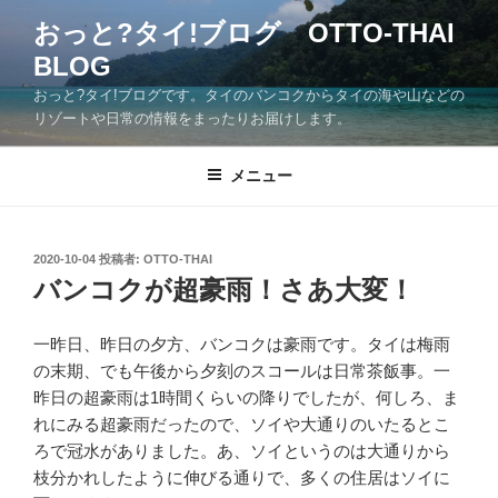
コ
おっと?タイ!ブログ OTTO-THAI
ン
BLOG
テ
ン
おっと?タイ!ブログです。タイのバンコクからタイの海や山などの
ツ
リゾートや日常の情報をまったりお届けします。
へ
ス
メニュー
キ
ッ
プ
投
2020-10-04
投稿者:
OTTO-THAI
稿
バンコクが超豪雨！さあ大変！
日:
一昨日、昨日の夕方、バンコクは豪雨です。タイは梅雨
の末期、でも午後から夕刻のスコールは日常茶飯事。一
昨日の超豪雨は1時間くらいの降りでしたが、何しろ、ま
れにみる超豪雨だったので、ソイや大通りのいたるとこ
ろで冠水がありました。あ、ソイというのは大通りから
枝分かれしたように伸びる通りで、多くの住居はソイに